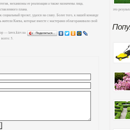
егия, механизмы ее реализации а также назначены лица,
ставленного плана.
это результ
социальный проэкт, удался на славу. Более того, к нашей команде
ь жители Киева, которые вместе с мастерами облагораживали свой
Попу
тор —
lawn.kiev.ua
Поделиться…
 всего:
5
.