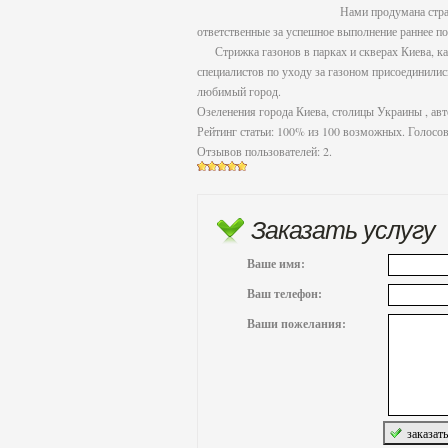
Нами продумана страт
ответственные за успешное выполнение раннее по
Стрижка газонов в парках и скверах Киева, как 
специалистов по уходу за газоном присоединилис
любимый город.
Озеленения города Киева, столицы Украины
, ав
Рейтинг статьи:
100
% из
100
возможных. Голосов
Отзывов пользователей:
2
.
Заказать услугу
Ваше имя:
Ваш телефон:
Ваши пожелания: