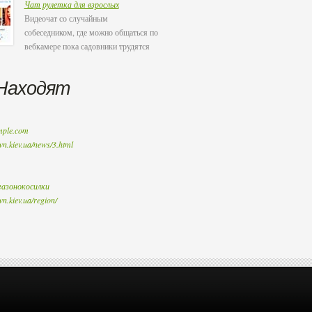
Чат рулетка для взрослых
Видеочат со случайным
собеседником, где можно общаться по
вебкамере пока садовники трудятся
Находят
mple.com
awn.kiev.ua/news/3.html
газонокосилки
wn.kiev.ua/region/