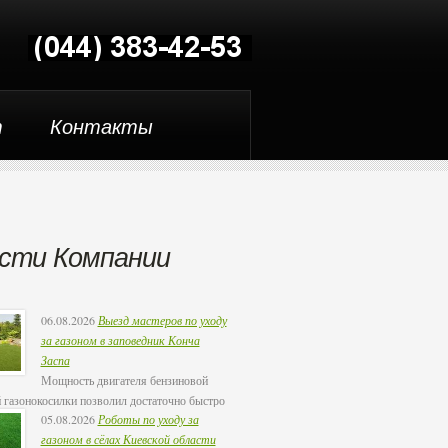
т
Контакты
сти Компании
06.08.2026
Выезд мастеров по уходу
за газоном в заповедник Конча
Заспа
Мощность двигателя бензиновой
 газонокосилки позволил достаточно быстро
05.08.2026
Роботы по уходу за
но покосить участок в 250 соток всего за два
газоном в сёлах Киевской области