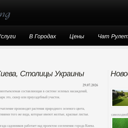
Услуги
В Городах
Цены
Чат Руле
Киева, Столицы Украины
Ново
29.07.2026
 неотъемлемая составляющая в системе зеленых насаждений,
парк это, сквер или приусадебный участок.
ление производят растения природного зеленого цвета,
ениями того же вида, которые имеют желтые, красные листья.
самоходной
и качествен
а садовников работает над проектом озеленения города Киева.
дня.