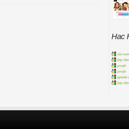
Нас 
site:exa
http://l
google
google
аренда 
http://la