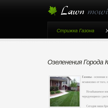
Стрижка Газона
Озеленения Города 
Газоны
- основная и
независимо от того, 
Незабываемое впечат
чередующиеся с раст
Сегодня наша бригад