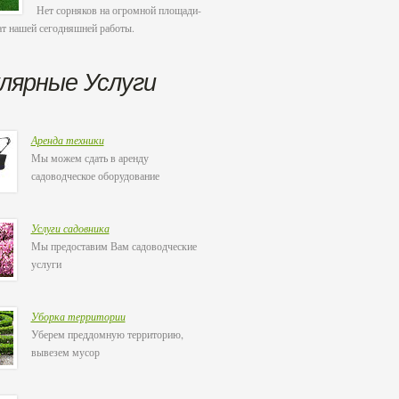
Нет сорняков на огромной площади-
ат нашей сегодняшней работы.
лярные Услуги
Аренда техники
Мы можем сдать в аренду
садоводческое оборудование
Услуги садовника
Мы предоставим Вам садоводческие
услуги
Уборка территории
Уберем преддомную территорию,
вывезем мусор