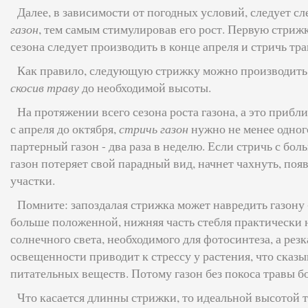
Далее, в зависимости от погодных условий, следует сл
газон
, тем самым стимулировав его рост. Первую стрижк
сезона следует производить в конце апреля и стричь тр
Как правило, следующую стрижку можно производить ч
скосив траву
до необходимой высоты.
На протяжении всего сезона роста газона, а это прибли
с апреля до октября,
стричь газон
нужно не менее одного
партерный газон - два раза в неделю. Если стричь с бо
газон потеряет свой парадный вид, начнет чахнуть, по
участки.
Помните: запоздалая стрижка может навредить газону 
больше положенной, нижняя часть стебля практически 
солнечного света, необходимого для фотосинтеза, а резк
освещенности приводит к стрессу у растения, что сказы
питательных веществ. Потому газон без покоса травы бо
Что касается длинны стрижки, то идеальной высотой т